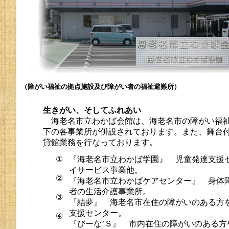
（障がい福祉の拠点施設及び障がい者の福祉避難所）
生きがい、そしてふれあい
海老名市立わかば会館は、海老名市の障がい福祉
下の各事業所が併設されております。また、舞台
貸館業務を行なっております。
①
『海老名市立わかば学園』 児童発達支援
イサービス事業他。
②
『海老名市立わかばケアセンター』 身体
者の生活介護事業所。
③
『結夢』 海老名市在住の障がいのある方
支援センター。
④
『びーな’Ｓ』 市内在住の障がいのある方